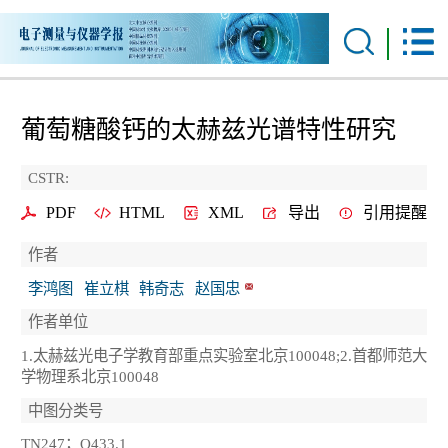
葡萄糖酸钙的太赫兹光谱特性研究
CSTR:
PDF
HTML
XML
导出
引用提醒
作者
李鸿图
崔立棋
韩奇志
赵国忠
作者单位
1.太赫兹光电子学教育部重点实验室北京100048;2.首都师范大
学物理系北京100048
中图分类号
TN247；O433.1