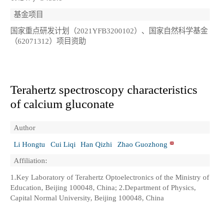
基金项目
国家重点研发计划（2021YFB3200102）、国家自然科学基金
（62071312）项目资助
Terahertz spectroscopy characteristics
of calcium gluconate
Author
Li Hongtu
Cui Liqi
Han Qizhi
Zhao Guozhong
Affiliation:
1.Key Laboratory of Terahertz Optoelectronics of the Ministry of
Education, Beijing 100048, China; 2.Department of Physics,
Capital Normal University, Beijing 100048, China