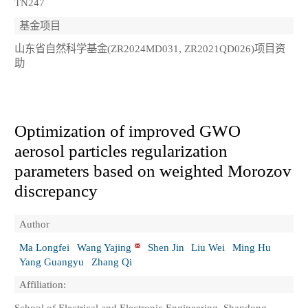
TN247
基金项目
山东省自然科学基金(ZR2024MD031, ZR2021QD026)项目资
助
Optimization of improved GWO
aerosol particles regularization
parameters based on weighted Morozov
discrepancy
Author
Ma Longfei
Wang Yajing
Shen Jin
Liu Wei
Ming Hu
Yang Guangyu
Zhang Qi
Affiliation:
School of Electrical and Electronic Engineering, Shandong