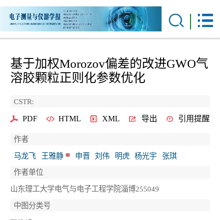
基于加权Morozov偏差的改进GWO气
溶胶颗粒正则化参数优化
CSTR:
PDF
HTML
XML
导出
引用提醒
作者
马龙飞
王雅静
申晋
刘伟
明虎
杨光宇
张琪
作者单位
山东理工大学电气与电子工程学院淄博255049
中图分类号