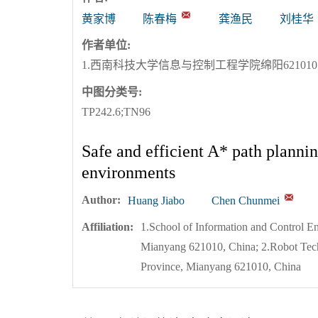
黄家博
陈春梅
龚渔民
刘桂华
作者单位:
1.西南科技大学信息与控制工程学院绵阳621010
中图分类号:
TP242.6;TN96
Safe and efficient A* path planni
environments
Author:
Huang Jiabo
Chen Chunmei
Affiliation:
1.School of Information and Control E
Mianyang 621010, China; 2.Robot Tech
Province, Mianyang 621010, China