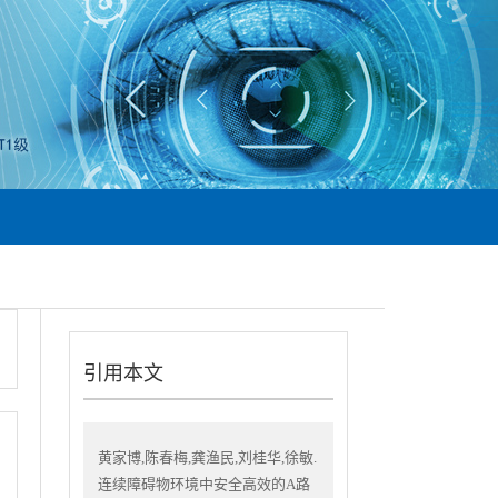
引用本文
黄家博,陈春梅,龚渔民,刘桂华,徐敏.
连续障碍物环境中安全高效的A路