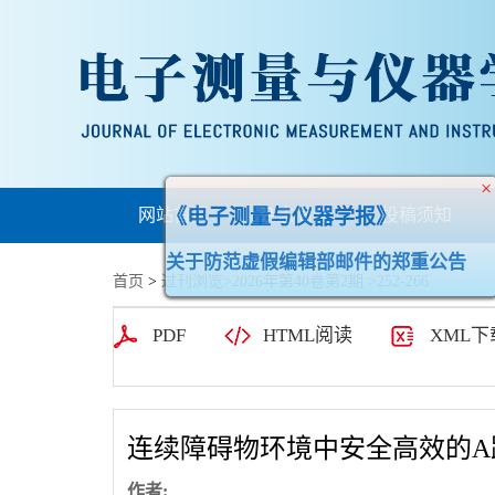
网站首页
杂志简介
投稿须知
《电子测量与仪器学报》
首页
>
过刊浏览
>
2026年第40卷第2期
>252-266
关于防范虚假编辑部邮件的郑重公告
PDF
HTML阅读
XML下
连续障碍物环境中安全高效的A
作者: