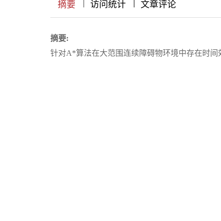
|
|
|
|
|
|
|
摘要
访问统计
文章评论
摘要:
针对A*算法在大范围连续障碍物环境中存在时间
改进的A*算法。首先,提出8种双层5领域来提高
决使用小邻域搜索陷入死锁的问题;其次,提出一
同层启发函数不同权重,从而减少遍历节点数及进
物保持安全距离。与不同环境下的5种算法相比,仿
平均提高了14.7%。此外,改进A*算法的路径平
大范围连续障碍物环境中满足移动机器人安全高
径进行二次规划的情况下改进A*算法的路径也能
关键词:
路径规划
;
A*算法
;
移动机器人
;
小邻域
Abstract:
To address the problems of low computational efficienc