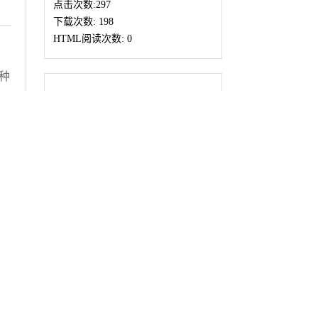
点击次数:
297
下载次数:
198
HTML阅读次数:
0
种
解
历史
不
在线发布日期:
2026-04-30
碍
性
文章二维码
在
路
ge-