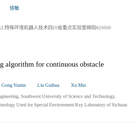
徐敏
;2.特殊环境机器人技术四川省重点实验室绵阳621010
ng algorithm for continuous obstacle
Gong Yumin
Liu Guihua
Xu Min
ngineering, Southwest University of Science and Technology,
nology Used for Special Environment Key Laboratory of Sichuan