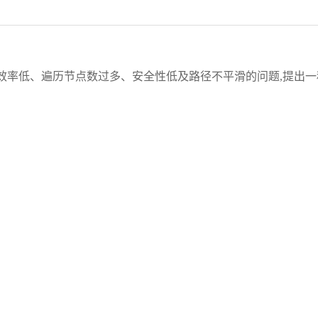
效率低、遍历节点数过多、安全性低及路径不平滑的问题,提出一
时间效率和路径平滑度,并设计边界拓展和满障碍物拓展的方法来
种启发函数分层策略,该策略将搜索区域分层并根据分层阈值赋予
一步提高时间效率;最后,提出一种安全探测的方法来使路径与障
真实验表明改进A*算法的运行时间平均减少了30.9%,路径安全
滑度较高,综合性能优于其他5种算法。所提出的改进A*算法不仅能
效的路径规划需求,还在不同环境中表现出更强的鲁棒性。在不对
具有较高的平滑度。
搜索
;
连续障碍物环境
y, excessive node exploration, poor safety, and non-smooth path in lar