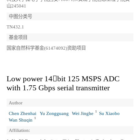
山245041
中图分类号
TN432.1
基金项目
国家自然科学基金(61474092)资助项目
Low power 14bit 125 MSPS ADC
with 1.75 Gbps serial transmitter
Author
1
Chen Zhenhai
Yu Zongguang
Wei Jinghe
Su Xiaobo
1
Wan Shuqin
Affiliation: