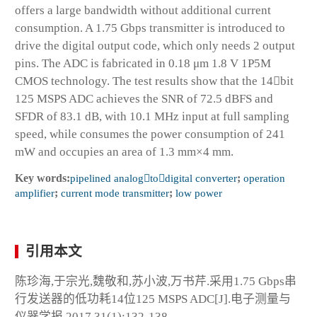
offers a large bandwidth without additional current
consumption. A 1.75 Gbps transmitter is introduced to
drive the digital output code, which only needs 2 output
pins. The ADC is fabricated in 0.18 μm 1.8 V 1P5M
CMOS technology. The test results show that the 14bit
125 MSPS ADC achieves the SNR of 72.5 dBFS and
SFDR of 83.1 dB, with 10.1 MHz input at full sampling
speed, while consumes the power consumption of 241
mW and occupies an area of 1.3 mm×4 mm.
Key words:
pipelined analogtodigital converter
;
operation
amplifier
;
current mode transmitter
;
low power
引用本文
陈珍海,于宗光,魏敬和,苏小波,万书芹.采用1.75 Gbps串
行发送器的低功耗14位125 MSPS ADC[J].电子测量与
仪器学报,2017,31(1):132-138