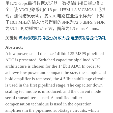
用1.75 Gbps串行数据发送器，数据输出接口减少到2
个。该ADC电路采用0.18 μm 1P5M 1.8 V CMOS工艺实
现，测试结果表明，该ADC电路在全速采样条件下对
于10.1 MHz的输入信号得到的SNR为72.5 dBFS, SFDR
为83.1 dB,功耗为241 mW，面积为1.3 mm×４ mm。
关键词:
流水线模数转换器
;
运算放大器
;
电流模发送器
;
低功耗
Abstract:
A low power, small die size 14bit 125 MSPS pipelined
ADC is presented. Switched capacitor pipelined ADC
architecture is chosen for the 14bit ADC. In order to
achieve low power and compact die size, the sample and
hold amplifier is removed, the 4.5bit substage circuit
is used in the first pipelined stage. The capacitor down
scaling technique is introduced, and the current mode
serial transmitter is used. A modified miller
compensation technique is used in the operation
amplifiers in the pipelined substage circuits, which