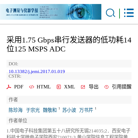
采用1.75 Gbps串行发送器的低功耗14
位125 MSPS ADC
DOI:
10.13382/j.jemi.2017.01.019
CSTR:
PDF
HTML
XML
导出
引用提醒
作者
1
1
陈珍海
于宗光
魏敬和
苏小波
万书芹
作者单位
1.中国电子科技集团第五十八研究所无锡214035;2．西安电子
科技大学微电子学院西安710071;3.黄山学院信息工程学院黄